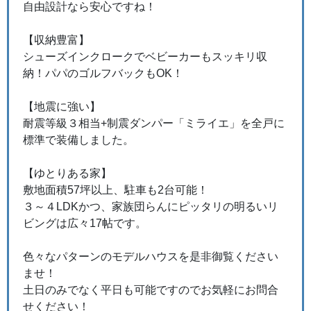
自由設計なら安心ですね！
【収納豊富】
シューズインクロークでベビーカーもスッキリ収
納！パパのゴルフバックもOK！
【地震に強い】
耐震等級３相当+制震ダンパー「ミライエ」を全戸に
標準で装備しました。
【ゆとりある家】
敷地面積57坪以上、駐車も2台可能！
３～４LDKかつ、家族団らんにピッタリの明るいリ
ビングは広々17帖です。
色々なパターンのモデルハウスを是非御覧ください
ませ！
土日のみでなく平日も可能ですのでお気軽にお問合
せください！